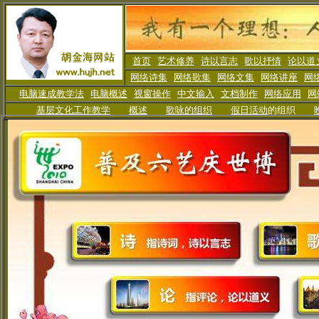
首页
艺术修养
诗以言志
歌以抒情
论以道
网络诗集
网络歌集
网络文集
网络讲座
网
电脑速成教学法
电脑概述
视窗操作
中文输入
文档制作
网络应用
网
基层文化工作教学
概述
歌咏的组织
假日活动
的组织