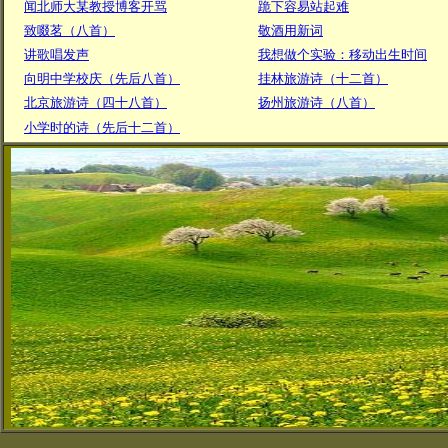
闻北师大某教授博客开骂
跪下容易站起难
致啜茗（八首）
敬酒用新词
讲歌唱发声
我想做个实验：移动出生时间
向明中学校庆（先后八首）
挂林旅游诗（十二首）
北京旅游诗（四十八首）
扬州旅游诗（八首）
小学时的诗（先后十二首）