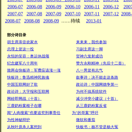
2006-07
2006-08
2006-09
2006-10
2006-11
2006-12
200
2007-07
2007-08
2007-09
2007-10
2007-11
2007-12
2008
2008-07
2008-08
2008-09
……待续
2013-01
部分诗目录
胡主席亲尝农家水
来来来，我也参加
总理上篮这一投
习副主席这一脚
永恒的笑容：奥运休战颂
贺神六发射成功
纪念建军八十周年
赞方永刚精神（先后十二首）
致两会快板诗：军费应该涨一涨
八一男篮有志气
快板诗：鲁迅精神民族魂
叙事诗：决不能走这条路
中国互联网好了歌
政论诗：中国网德争第一
政论诗：大字报和互联网
为何不搞系统软件
网砖即网战（十首）
减少冲突小建议（十首）
三鹿奶粉案根子在哪
从三鹿奶粉案反省
闻“人肉搜索”也要追究刑事责任
为“的哥案”呼吁
为性神秘辩护
微软和番茄
从秋叶原杀人案想到
快板书：杨不管是杨大冤