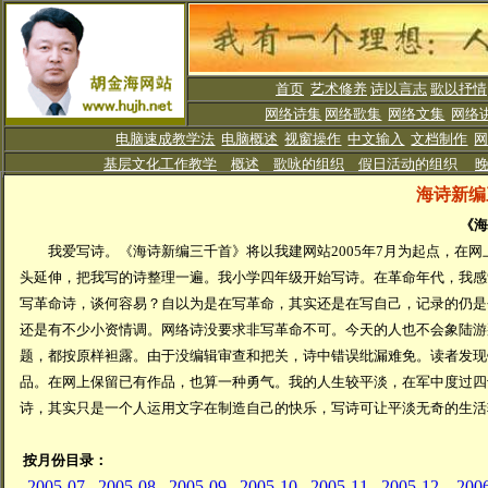
首页
艺术修养
诗以言志
歌以抒情
网络诗集
网络歌集
网络文集
网络
电脑速成教学法
电脑概述
视窗操作
中文输入
文档制作
基层文化工作教学
概述
歌咏的组织
假日活动
的组织
海诗新编
《
我爱写诗。《海诗新编三千首》将以我建网站2005年7月为起点，在网
头延伸，把我写的诗整理一遍。我小学四年级开始写诗。在革命年代，我感
写革命诗，谈何容易？自以为是在写革命，其实还是在写自己，记录的仍是
还是有不少小资情调。网络诗没要求非写革命不可。今天的人也不会象陆游
题，都按原样袒露。由于没编辑审查和把关，诗中错误纰漏难免。读者发现
品。在网上保留已有作品，也算一种勇气。我的人生较平淡，在军中度过四
诗，其实只是一个人运用文字在制造自己的快乐，写诗可让平淡无奇的生活
按月份目录：
2005-07
2005-08
2005-09
2005-10
2005-11
2005-12
200