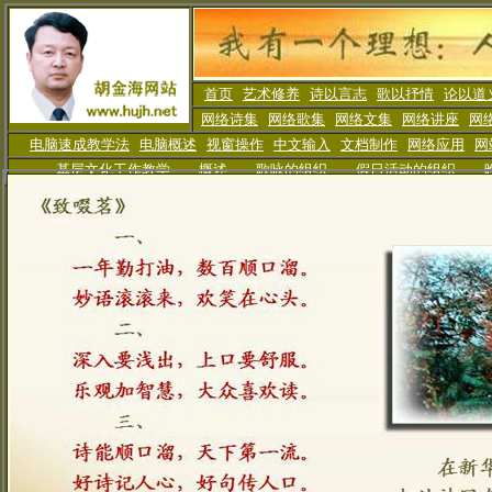
首页
艺术修养
诗以言志
歌以抒情
论以道
网络诗集
网络歌集
网络文集
网络讲座
网
电脑速成教学法
电脑概述
视窗操作
中文输入
文档制作
网络应用
网
基层文化工作教学
概述
歌咏的组织
假日活动
的组织