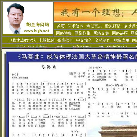
首页
艺术修养
诗以言志
歌以抒情
论以道
网络诗集
网络歌集
网络文集
网络讲座
网
电脑速成教学法
电脑概述
视窗操作
中文输入
文档制作
网络应用
网
基层文化工作教学
概述
歌咏的组织
假日活动
的组织