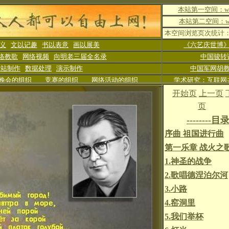
本站第一空间：www.
本站第二空间：www
本空间浏览页次统计： 1
义
文以记趣
书以表意
画以展美
《六艺庆世博
络教歌
网络视频
向明老三届全名录
中国骏转
网站制作
数据处理
演示制作
中国军网胡
晚会的组织
竞赛的组织
网络活动的组织
学术研究：互联网
开始页
上一页
页
--------
目
序曲 祖国进行曲
第一乐章 战火之
1
.神圣的战争
2.歌唱德涅泊尔河
3.小路
4.窑洞里
5.我们举杯