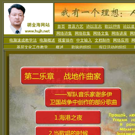
首页
普及六艺
诗以言志
歌以抒情
论以道
网络诗集
网络歌集
网络文集
网络讲座
网
电脑速成教学法
电脑概述
视窗操作
中文输入
文档制作
网络应用
基层文化工作教学
概述
歌咏的组织
假日活动
的组织