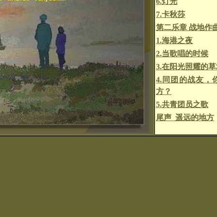
6.灯光
7.卡秋莎
第二乐章 战地作
1.海港之夜
2.当歌唱的时候
3.在阳光照耀的
4.同团的战友，
方？
5.共青团员之歌
尾声 遥远的地方