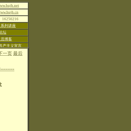
hujh.net
.hujh.cn
6250216
》系列讲座
论坛
教员博客
共产主义宣言
下一页
最后
录
--------
歌