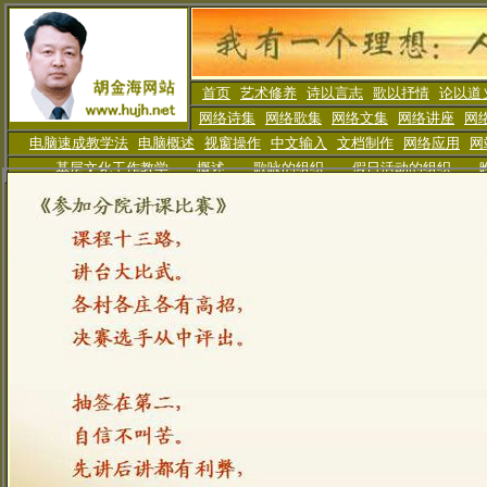
首页
艺术修养
诗以言志
歌以抒情
论以道
网络诗集
网络歌集
网络文集
网络讲座
网
电脑速成教学法
电脑概述
视窗操作
中文输入
文档制作
网络应用
网
基层文化工作教学
概述
歌咏的组织
假日活动
的组织