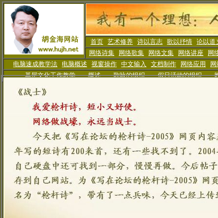
首页
艺术修养
诗以言志
歌以抒情
论以道
网络诗集
网络歌集
网络文集
网络讲座
网
电脑速成教学法
电脑概述
视窗操作
中文输入
文档制作
网络应用
网
基层文化工作教学
概述
歌咏的组织
假日活动
的组织