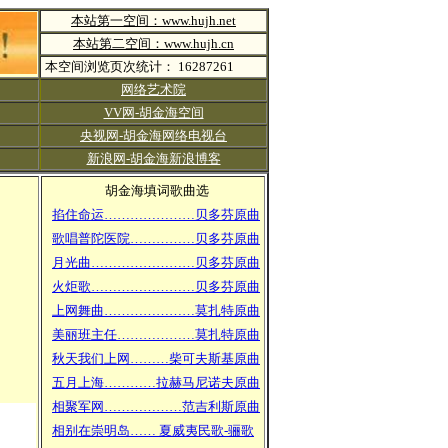
本站第一空间：www.hujh.net
本站第二空间：www.hujh.cn
本空间浏览页次统计： 16287261
网络艺术院
VV网-胡金海空间
央视网-胡金海网络电视台
新浪网-胡金海新浪博客
胡金海填词歌曲选
掐住命运…………………贝多芬原曲
歌唱普陀医院……………贝多芬原曲
月光曲……………………贝多芬原曲
火炬歌……………………贝多芬原曲
上网舞曲…………………莫扎特原曲
美丽班主任………………莫扎特原曲
秋天我们上网………柴可夫斯基原曲
五月上海…………拉赫马尼诺夫原曲
相聚军网………………范吉利斯原曲
相别在崇明岛…… 夏威夷民歌-骊歌