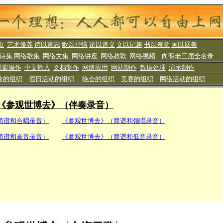
页
艺术修养
诗以言志
歌以抒情
论以道义
文以记趣
书以表意
画以展美
诗集
网络歌集
网络文集
网络讲座
网络教歌
网络视频
向明老三届全名录
视窗操作
中文输入
文档制作
网络应用
网站制作
数据处理
演示制作
咏的组织
假日活动
的组织
晚会的组织
竞赛的组织
网络活动的组织
《参观世博去》（伴奏录音）
简谱和合唱录音）
《参观世博去》（简谱和领唱录音）
简谱和高音录音）
《参观世博去》（简谱和低音录音）