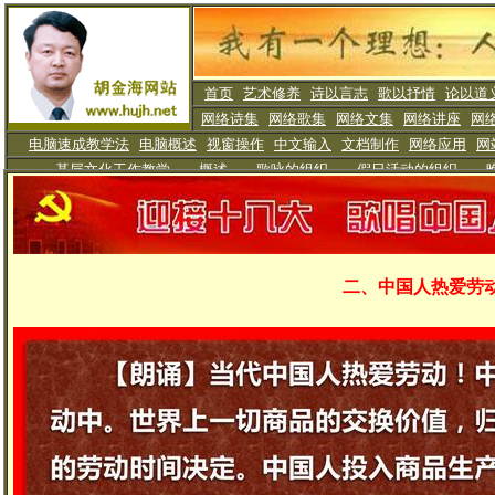
首页
艺术修养
诗以言志
歌以抒情
论以道
网络诗集
网络歌集
网络文集
网络讲座
网
电脑速成教学法
电脑概述
视窗操作
中文输入
文档制作
网络应用
网
基层文化工作教学
概述
歌咏的组织
假日活动
的组织
二、中国人热爱劳