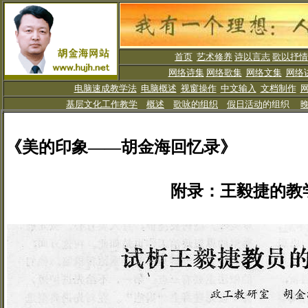
首页
艺术修养
诗以言志
歌以抒情
网络诗集
网络歌集
网络文集
网络
电脑速成教学法
电脑概述
视窗操作
中文输入
文档制作
基层文化工作教学
概述
歌咏的组织
假日活动
的组织
《美的印象——
胡金海回忆录
》
附录：王毅捷的教